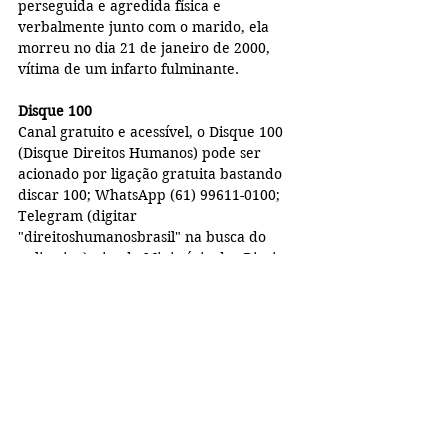
perseguida e agredida física e 
verbalmente junto com o marido, ela 
morreu no dia 21 de janeiro de 2000, 
vítima de um infarto fulminante.
Disque 100
Canal gratuito e acessível, o Disque 100 
(Disque Direitos Humanos) pode ser 
acionado por ligação gratuita bastando 
discar 100; WhatsApp (61) 99611-0100; 
Telegram (digitar 
"direitoshumanosbrasil" na busca do 
aplicativo); site do Ministério dos Direitos 
Humanos e da Cidadania para 
videochamada em Língua Brasileira de 
Sinais (Libras). Em todas as plataformas 
as denúncias são gratuitas, anônimas e 
recebem um número de protocolo para 
que o denunciante acompanhe o 
andamento da denúncia diretamente 
com o Disque 100.