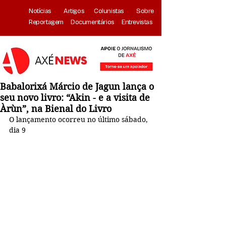
Notícias
Artigos
Colunistas
Sobre
Reportagem
Documentários
Entrevistas
Babalorixá Márcio de Jagun lança o
seu novo livro: “Akin - e a visita de
Àrùn”, na Bienal do Livro
O lançamento ocorreu no último sábado, 
dia 9