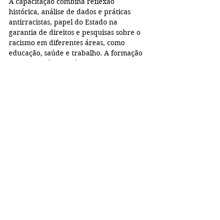
A capacitação combina reflexão 
histórica, análise de dados e práticas 
antirracistas, papel do Estado na 
garantia de direitos e pesquisas sobre o 
racismo em diferentes áreas, como 
educação, saúde e trabalho. A formação 
gratuita está disponível na plataforma da 
Escola Virtual de Governo (EV. G) aberta 
ao público e oferece certificado aos 
participantes
“O letramento racial é para que a gente 
evite cometer atos racistas, para que 
aprenda sobre a nossa história, o que 
falar, como falar, como tratar. Não é só 
vocabulário do que pode e não pode 
usar, mas aprender a história e saber 
porque o povo negro é o que mais sofre 
mas também o que está mais 
subrepresentado em espaços de poder de 
decisão, quais os autores que falam sobre 
isso”
, explicou Anielle.