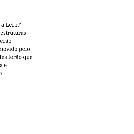
a Lei n° 
estruturas 
erão 
omovido pelo 
es terão que 
s e 
o 