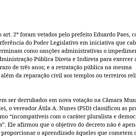
 do art. 2º foram vetados pelo prefeito Eduardo Paes, 
terferência do Poder Legislativo em iniciativa que cab
terminam como sanções administrativas o impedime
ministração Pública Direta e Indireta para exercer 
azo de três anos; e a retratação pública na mesma 
além da reparação civil aos templos ou terreiros reli
dem ser derrubados em nova votação na Câmara Muni
ei, o vereador Átila A. Nunes (PSD) classificou as prá
omo “incompatíveis com o caráter pluralista e democr
a”. Ele afirmou que o objetivo do decreto não é apen
 proporcionar o aprendizado àqueles que cometem o