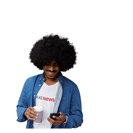
29 de julho. Saiba mais
ordemina |
controu erro?