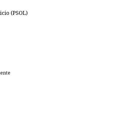
cio (PSOL) 
mente 