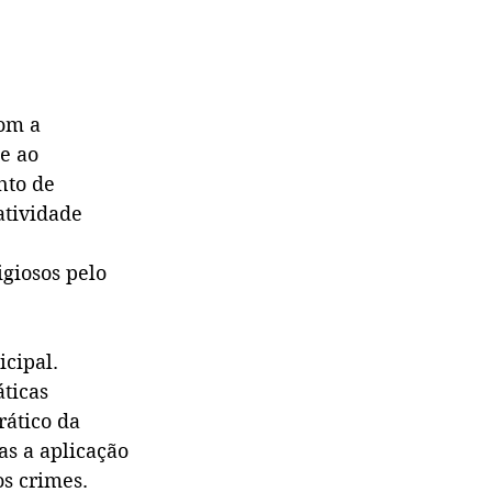
com a 
e ao 
nto de 
atividade 
giosos pelo 
cipal.
ticas 
ático da 
as a aplicação 
s crimes.