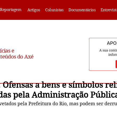
Reportagem
Artigos
Colunistas
Documentários
Entrevist
ícias e
teúdos do Axé
: Ofensas a bens e símbolos rel
das pela Administração Pública
 vetados pela Prefeitura do Rio, mas podem ser derr