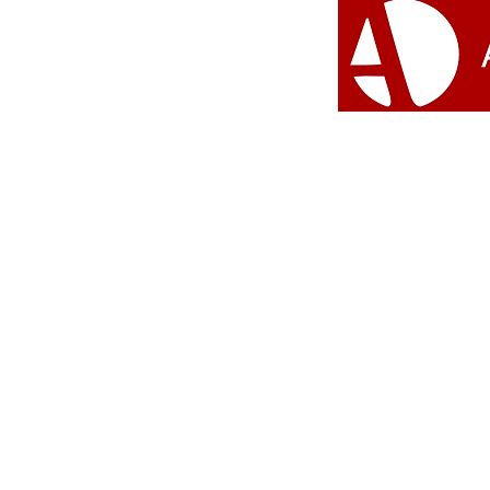
familiares no Ilé Asé
Oludayo
#Umbanda 
© 2026