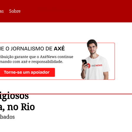
VLIBRAS -
Acessar
as
Sobre
igiosos
, no Rio
ubados