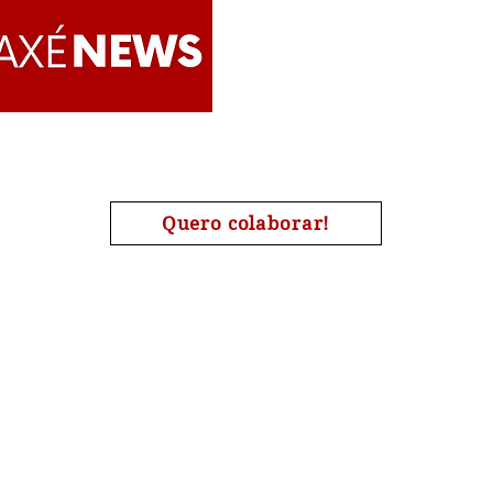
dia 
Apoie o AxéNews
Quero colaborar!
A chave de nosso pix é o nosso CNPJ : 27454190000173
| #Candomblé | #Omolokô | #Quimbanda | #Jurema | #Tamb
#Religião | #AxéNews
 por AxéNews
Sobre o
Direitos Autorais
En