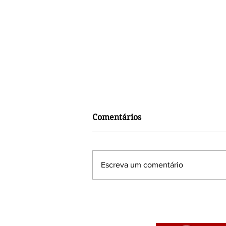
Comentários
Escreva um comentário
Babalorixá Roberto de
Obatalá celebra seu Odun
Merinlá com amigos e