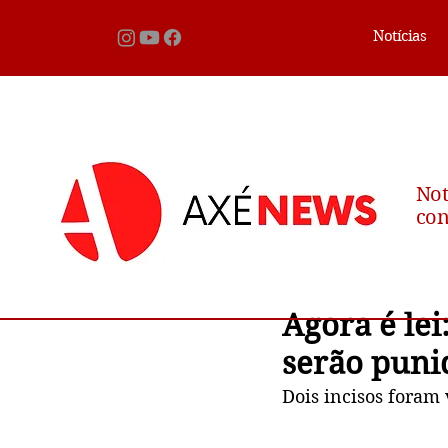
Notícias
Not
con
Agora é lei
serão puni
Dois incisos foram