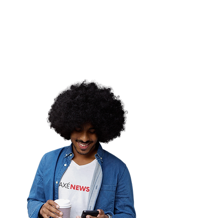
ará Programa de
quecimento Cultural e
al em Cidadania, no Rio
aneiro
ordemina |