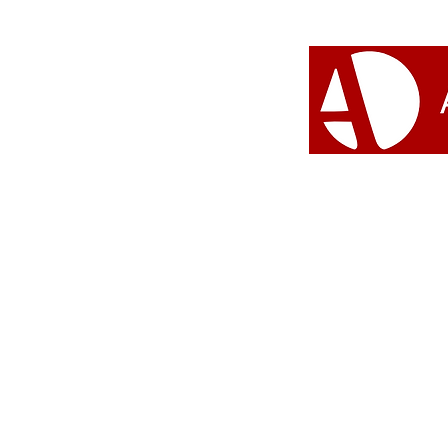
militantes recebem
Homenagem Mãe Beata de
Yemanjá na abertura do
'Abril Verde'
#Umbanda 