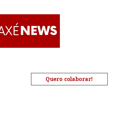
lanç
Enri
Soci
de J
Apoie o AxéNews
Quero colaborar!
A chave de nosso pix é o nosso CNPJ : 27454190000173
| #Candomblé | #Omolokô | #Quimbanda | #Jurema | #Tamb
#Religião | #AxéNews