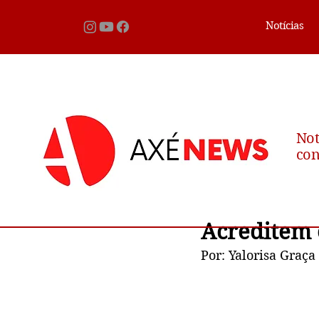
Notícias
Not
con
Acreditem
Por: Yalorisa Graça