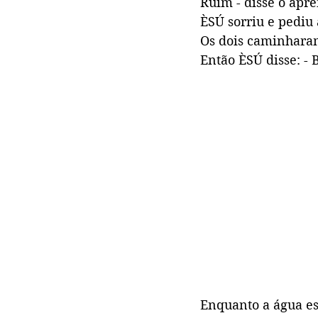
Ruim - disse o apre
ÈSÚ sorriu e pediu 
Os dois caminharam 
Então ÈSÚ disse: -
Enquanto a água es