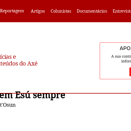
Reportagem
Artigos
Colunistas
Documentários
Entrevist
ícias e
teúdos do Axé
 em Esú sempre
 t'Osun