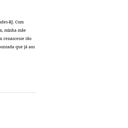
ndes-RJ. Com 
im, minha mãe 
u renascesse tão 
pontada que já aos 