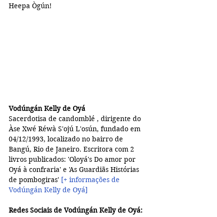
Heepa Ògún!
Vodúngán Kelly de Oyá
Sacerdotisa de candomblé , dirigente do 
Àse Xwé Réwà S'ojú L'osún, fundado em 
04/12/1993, localizado no bairro de 
Bangú, Rio de Janeiro. Escritora com 2 
livros publicados: 'Oloyá's Do amor por 
Oyá à confraria' e 'As Guardiãs Histórias 
de pombogiras' 
[+ informações de 
Vodúngán Kelly de Oyá]
Redes Sociais de Vodúngán Kelly de Oyá: