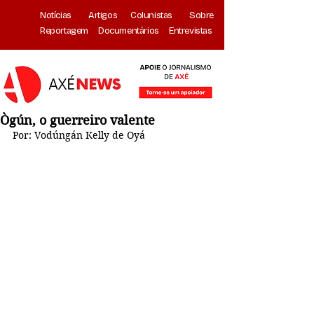
Notícias
Artigos
Colunistas
Sobre
Reportagem
Documentários
Entrevistas
Ògún, o guerreiro valente
Por: Vodúngán Kelly de Oyá