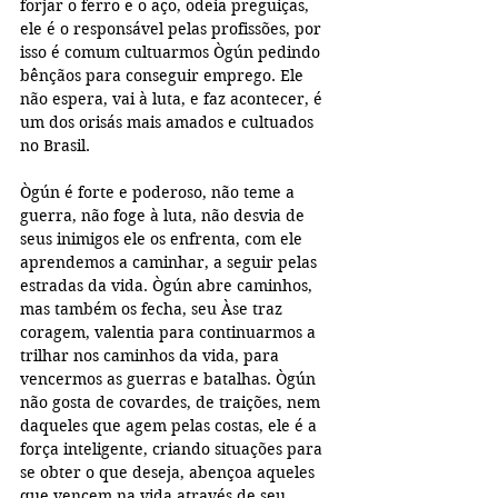
forjar o ferro e o aço, odeia preguiças, 
ele é o responsável pelas profissões, por 
isso é comum cultuarmos Ògún pedindo 
bênçãos para conseguir emprego. Ele 
não espera, vai à luta, e faz acontecer, é 
um dos orisás mais amados e cultuados 
no Brasil. 
Ògún é forte e poderoso, não teme a 
guerra, não foge à luta, não desvia de 
seus inimigos ele os enfrenta, com ele 
aprendemos a caminhar, a seguir pelas 
estradas da vida. Ògún abre caminhos, 
mas também os fecha, seu Àse traz 
coragem, valentia para continuarmos a 
trilhar nos caminhos da vida, para 
vencermos as guerras e batalhas. Ògún 
não gosta de covardes, de traições, nem 
daqueles que agem pelas costas, ele é a 
força inteligente, criando situações para 
se obter o que deseja, abençoa aqueles 
que vencem na vida através de seu 