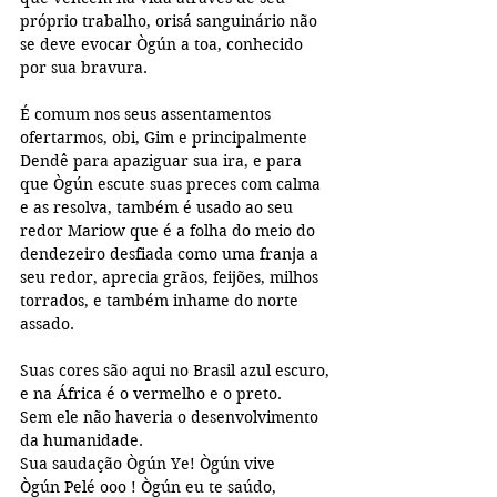
próprio trabalho, orisá sanguinário não 
se deve evocar Ògún a toa, conhecido 
por sua bravura.
É comum nos seus assentamentos 
ofertarmos, obi, Gim e principalmente 
Dendê para apaziguar sua ira, e para 
que Ògún escute suas preces com calma 
e as resolva, também é usado ao seu 
redor Mariow que é a folha do meio do 
dendezeiro desfiada como uma franja a 
seu redor, aprecia grãos, feijões, milhos 
torrados, e também inhame do norte 
assado.
Suas cores são aqui no Brasil azul escuro, 
e na África é o vermelho e o preto.
Sem ele não haveria o desenvolvimento 
da humanidade.
Sua saudação Ògún Ye! Ògún vive
Ògún Pelé ooo ! Ògún eu te saúdo,