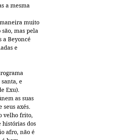
ias a mesma 
e maneira muito
 são, mas pela
as a Beyoncé
iadas e
programa 
santa, e 
e Exu). 
eúnem as suas 
 seus axés. 
velho frito, 
 histórias dos 
o afro, não é 