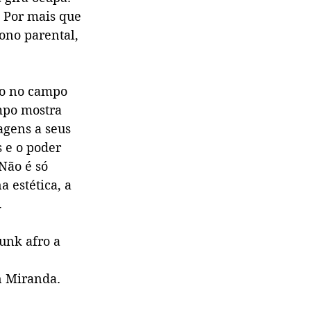
. Por mais que 
ono parental, 
ço no campo 
mpo mostra 
agens a seus 
 e o poder 
Não é só 
 estética, a 
.
unk afro a 
n Miranda. 