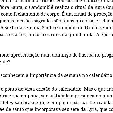
lendário chamado cristão. Poucos sabem disso, entã
eira Santa, o Candomblé realiza o ritual da Kura (ou
omo fechamento de corpo. É um ritual de proteção 
uenas incisões sagradas são feitas no corpo e selad
 A sexta da semana Santa é também de Oxalá, sendo 
ara os afros, incluso os ritos na quimbanda. A époc
noite apresentação num domingo de Páscoa no pro
ente?
esconhecem a importância da semana no calendário 
o ponto de vista cristão do calendário. Mas o que i
ra e sua empatia, sensualidade e presença no mun
a televisão brasileira, e em plena páscoa. Deu saud
mãe de santo que incorporava seu sete da Lyra, que c