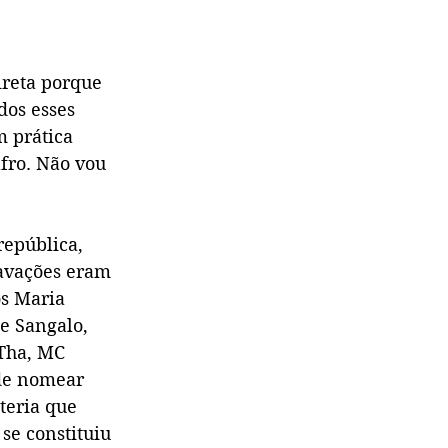
ireta porque 
dos esses 
m prática 
afro. Não vou 
república, 
avações eram 
s Maria 
e Sangalo, 
Tha, MC 
 de nomear 
teria que 
se constituiu 