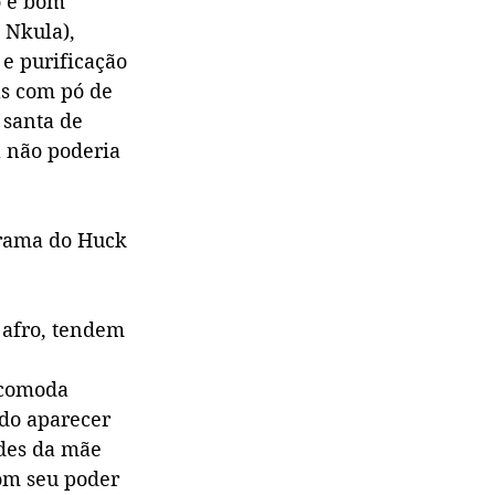
o é bom 
 Nkula), 
e purificação 
as com pó de 
santa de 
a não poderia 
grama do Huck
afro, tendem 
ncomoda 
do aparecer 
ades da mãe 
om seu poder 