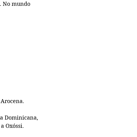
e. No mundo 
é Arocena.
ca Dominicana,
a Oxóssi. 