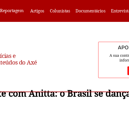
Reportagem
Artigos
Colunistas
Documentários
Entrevist
ícias e
teúdos do Axé
e com Anitta: o Brasil se dan