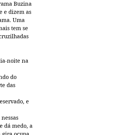
ograma Buzina 
e e dizem as 
rama. Uma 
ais tem se 
cruzilhadas 
ia-noite na 
ndo do 
te das 
eservado, e 
 nessas 
de dá medo, a 
 gira ocupa. 