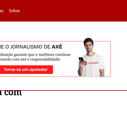
VLIBRAS -
Acessar
as
Sobre
ça com