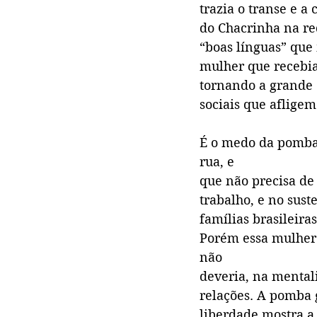
trazia o transe e a
do Chacrinha na re
“boas línguas” que
mulher que recebia
tornando a grande 
sociais que afligem
É o medo da pomba g
rua, e
que não precisa de
trabalho, e no sust
famílias brasileiras
Porém essa mulher n
não
deveria, na mental
relações. A pomba g
liberdade mostra a