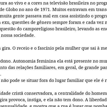
 cura ao vivo e a cores na televisão brasileira no pr
de Globo no ano de 1971. Muitos entravam em trans
 muita gente passava mal em casa assistindo o prog
 exu, questões de gênero sempre foram e cada vez m
questão do camporeligioso brasileiro, levando as en
 nossa sociedade.
ira. O receio e o fascínio pela mulher que sai à me
 dono. Autonomia feminina ela está presente no mu
ento das relações familiares, em geral, de grande par
.
ão pode se situar fora do lugar familiar que ele é r
idade cristã conservadora, a centralidade do homem
ira provoca, instiga, e ela não tem dono. A liberda
 sensualidade, e mostra que a rua é lugar que pomba