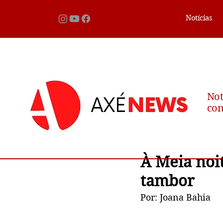
Notícias
Not
con
À Meia noit
tambor
Por: Joana Bahia