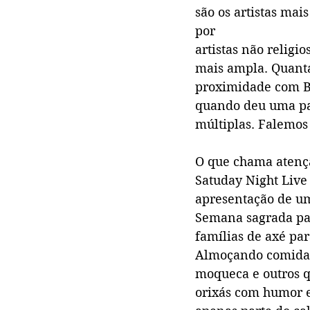
são os artistas mai
por
artistas não relig
mais ampla. Quanta
proximidade com Br
quando deu uma par
múltiplas. Falemos 
O que chama atençã
Satuday Night Live 
apresentação de um 
Semana sagrada para
famílias de axé pa
Almoçando comida de
moqueca e outros qu
orixás com humor e