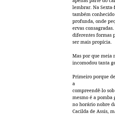
apenas parte do ca
lembrar. Na Sexta-f
também conhecido c
profunda, onde peq
ervas consagradas.
diferentes formas p
ser mais propícia.
Mas por que meia 
incomodou tanta g
Primeiro porque d
a
compreendê-lo sob 
mesmo é a pomba gi
no horário nobre d
Cacilda de Assis, 