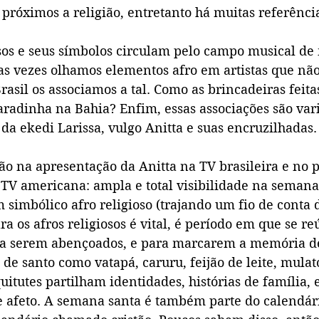
s próximos a religião, entretanto há muitas referênc
iosos e seus símbolos circulam pelo campo musical d
s vezes olhamos elementos afro em artistas que não
asil os associamos a tal. Como as brincadeiras feit
adinha na Bahia? Enfim, essas associações são var
da ekedi Larissa, vulgo Anitta e suas encruzilhadas.
o na apresentação da Anitta na TV brasileira e no 
TV americana: ampla e total visibilidade na semana 
simbólico afro religioso (trajando um fio de conta d
 os afros religiosos é vital, é período em que se r
ra serem abençoados, e para marcarem a memória de
 santo como vatapá, caruru, feijão de leite, mulato 
itutes partilham identidades, histórias de família, e
 afeto. A semana santa é também parte do calendári